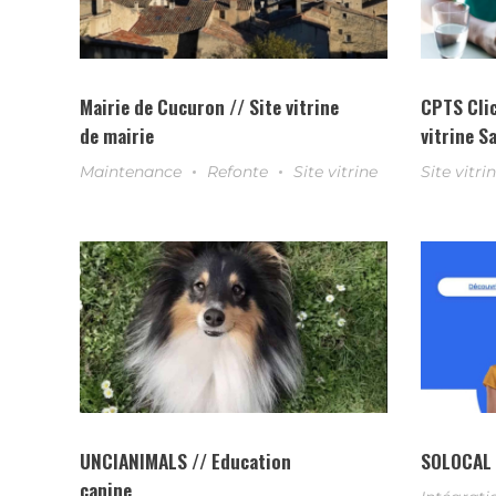
Mairie de Cucuron // Site vitrine
CPTS Clic
de mairie
vitrine S
Maintenance
Refonte
Site vitrine
Site vitri
UNCIANIMALS // Education
SOLOCAL /
canine