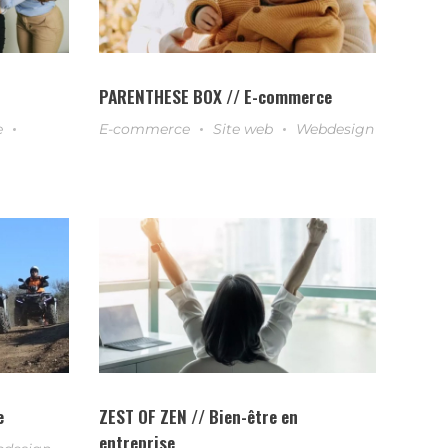
n
PARENTHESE BOX // E-commerce
e
E-commerce
Site web
Webdesign
e
ZEST OF ZEN // Bien-être en
entreprise