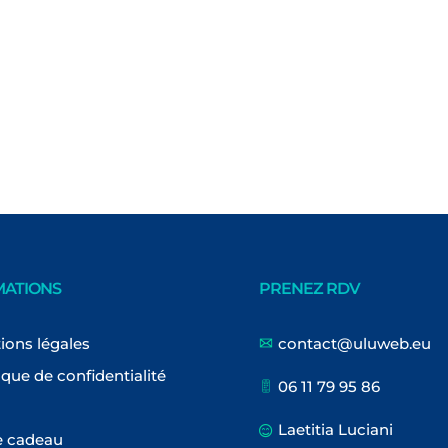
MATIONS
PRENEZ RDV
ions légales
contact@uluweb.eu
ique de confidentialité
06 11 79 95 86
Laetitia Luciani
e cadeau