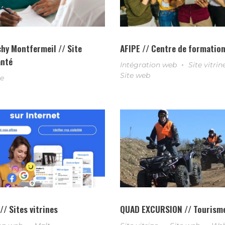
hy Montfermeil // Site
AFIPE // Centre de formatio
anté
Intégration web
Site vitrin
Site web
ne
/ Sites vitrines
QUAD EXCURSION // Tourism