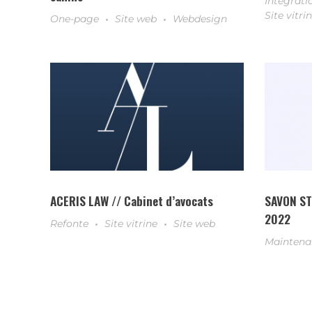
Intégrati
Site vitri
One-page
Site web
Webdesign
ACERIS LAW // Cabinet d’avocats
SAVON ST
2022
Refonte
Site vitrine
Site web
Maintena