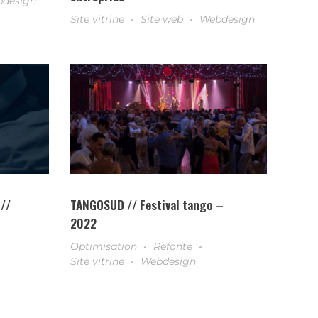
design
Site vitrine
Site web
Webdesign
//
TANGOSUD // Festival tango –
2022
Optimisation
Refonte
Site vitrine
Webdesign