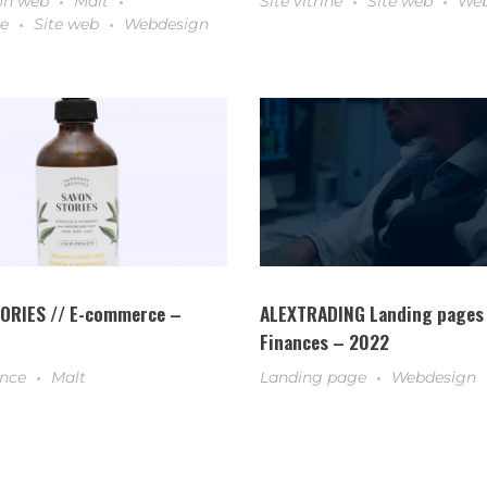
on web
Malt
Site vitrine
Site web
Web
ne
Site web
Webdesign
ORIES // E-commerce –
ALEXTRADING Landing pages 
Finances – 2022
nce
Malt
Landing page
Webdesign