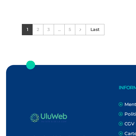
1
2
3
...
5
Last
INFOR
Ment
Polit
CGV
Cart