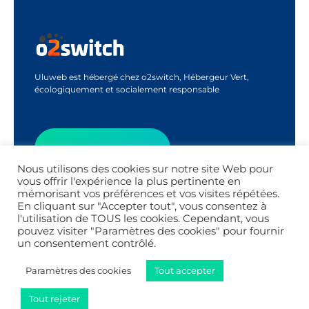
Uluweb est hébergé chez o2switch, Hébergeur Vert,
écologiquement et socialement responsable
Contactez-Moi
Nous utilisons des cookies sur notre site Web pour
vous offrir l'expérience la plus pertinente en
mémorisant vos préférences et vos visites répétées.
Appel Découverte
En cliquant sur "Accepter tout", vous consentez à
l'utilisation de TOUS les cookies. Cependant, vous
pouvez visiter "Paramètres des cookies" pour fournir
un consentement contrôlé.
Paramètres des cookies
Tout accepter
SIRET : 78976579900042
© 2026 Uluweb.
Tout rejeter