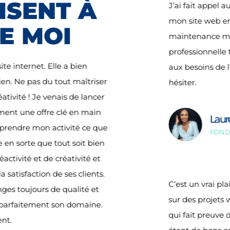
DISENT À
J’ai fait appel 
mon site web en 
E MOI
maintenance men
professionnelle 
ite internet. Elle a bien
aux besoins de l
ien. Ne pas du tout maîtriser
hésiter.
ivité ! Je venais de lancer
ement une offre clé en main
Laur
mprendre mon activité ce que
FOND
e en sorte que tout soit bien
éactivité et de créativité et
satisfaction de ses clients.
C’est un vrai pl
es toujours de qualité et
sur des projets 
e parfaitement son domaine.
qui fait preuve 
nt.