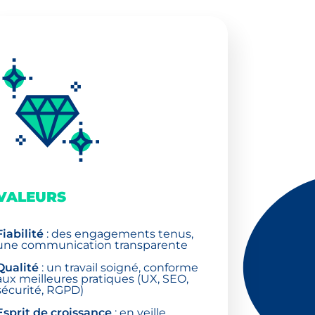
VALEURS
Fiabilité
: des engagements tenus,
une communication transparente
Qualité
: un travail soigné, conforme
aux meilleures pratiques (UX, SEO,
sécurité, RGPD)
Esprit de croissance
: en veille