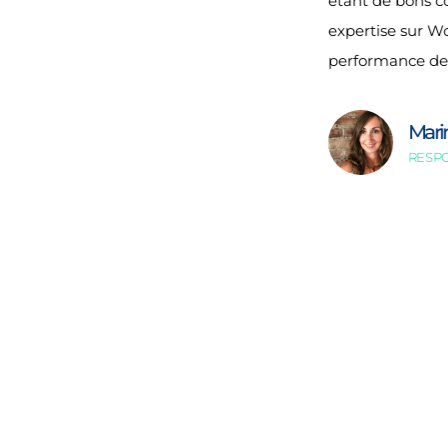
étant de bons c
expertise sur Wo
performance des
Mari
RESP