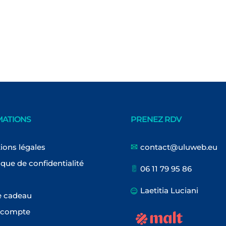
MATIONS
PRENEZ RDV
ions légales
contact@uluweb.eu
ique de confidentialité
06 11 79 95 86
Laetitia Luciani
e cadeau
 compte