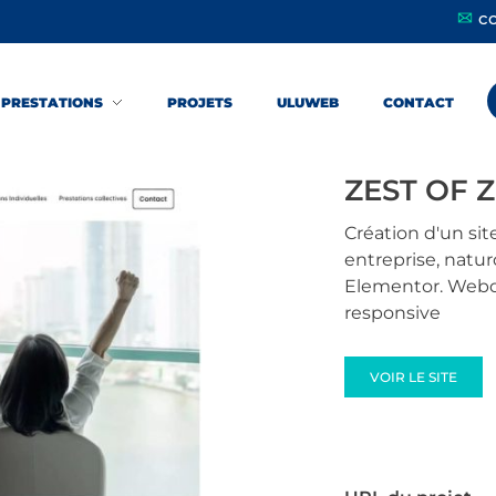
c
PRESTATIONS
PROJETS
ULUWEB
CONTACT
ZEST OF ZE
Création d'un sit
entreprise, natu
Elementor. Webde
responsive
VOIR LE SITE