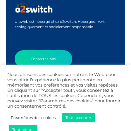
Uluweb est hébergé chez o2switch, Hébergeur Vert,
écologiquement et socialement responsable
Contactez-Moi
Nous utilisons des cookies sur notre site Web pour
vous offrir l'expérience la plus pertinente en
mémorisant vos préférences et vos visites répétées.
Appel Découverte
En cliquant sur "Accepter tout", vous consentez à
l'utilisation de TOUS les cookies. Cependant, vous
pouvez visiter "Paramètres des cookies" pour fournir
un consentement contrôlé.
Paramètres des cookies
Tout accepter
SIRET : 78976579900042
© 2026 Uluweb.
Tout rejeter