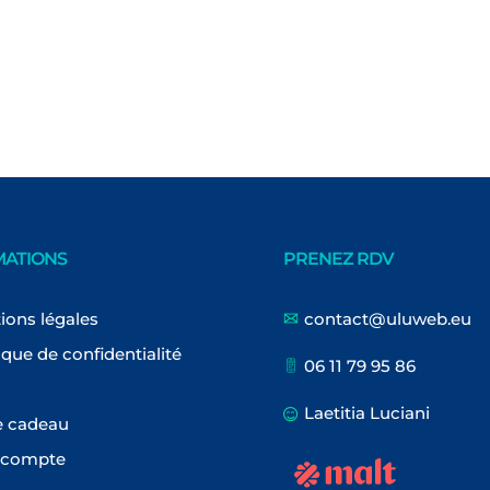
MATIONS
PRENEZ RDV
ions légales
contact@uluweb.eu
ique de confidentialité
06 11 79 95 86
Laetitia Luciani
e cadeau
 compte